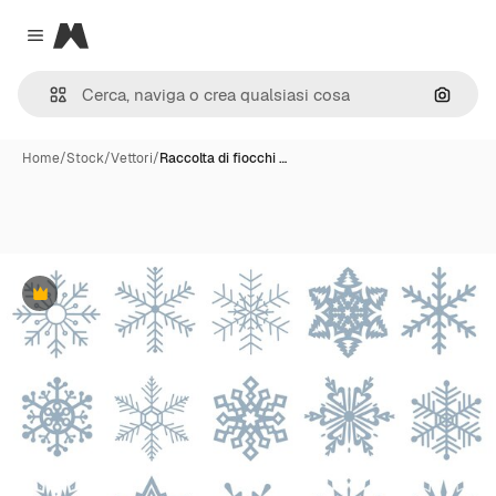
Magnific
Close menu
Cerca 
Home
/
Stock
/
Vettori
/
Raccolta di fiocchi …
Premium