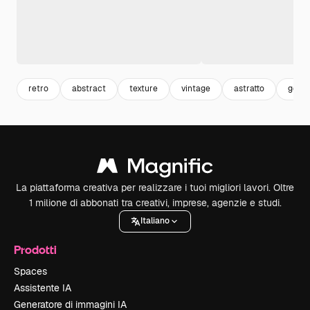
retro
abstract
texture
vintage
astratto
geom
La piattaforma creativa per realizzare i tuoi migliori lavori. Oltre
1 milione di abbonati tra creativi, imprese, agenzie e studi.
Italiano
Prodotti
Spaces
Assistente IA
Generatore di immagini IA