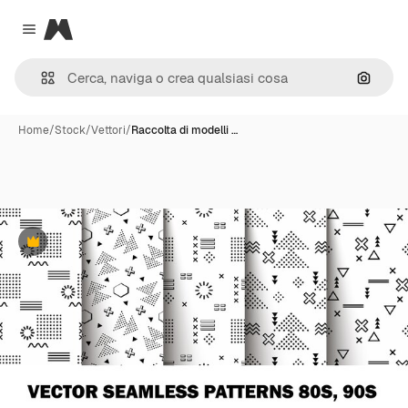
Magnific
Close menu
Cerca 
Home
/
Stock
/
Vettori
/
Raccolta di modelli …
Premium