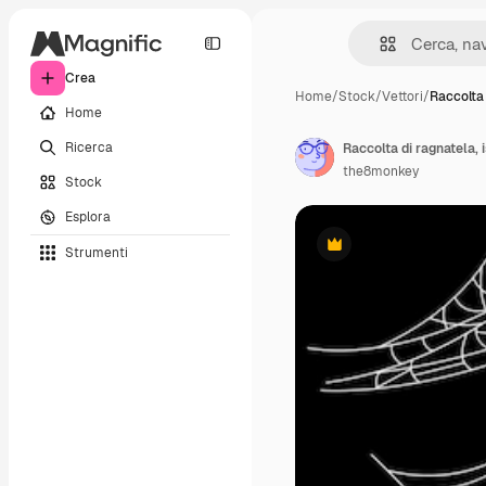
Crea
Home
/
Stock
/
Vettori
/
Raccolta 
Home
Ricerca
Raccolta di ragnatela, 
the8monkey
Stock
Esplora
Strumenti
Premium