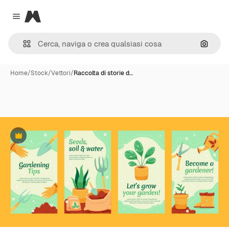
Magnific
Close menu
Cerca 
Home
/
Stock
/
Vettori
/
Raccolta di storie d…
Premium