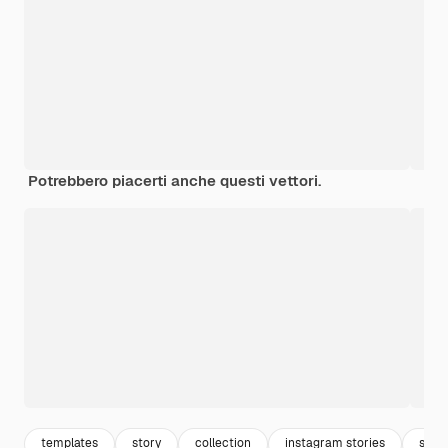
Potrebbero piacerti anche questi vettori.
templates
story
collection
instagram stories
set