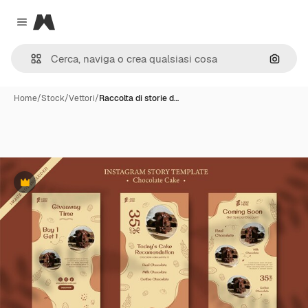
Magnific
Close menu
Cerca 
Home
/
Stock
/
Vettori
/
Raccolta di storie d…
Premium