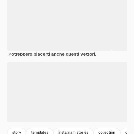
Potrebbero piacerti anche questi vettori.
story
templates
instagram stories
collection
disc