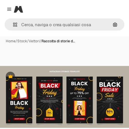
Magnific
Close menu
Cerca 
Home
/
Stock
/
Vettori
/
Raccolta di storie d…
Premium