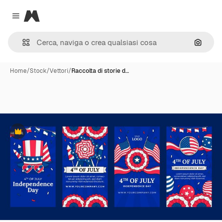
Magnific
Close menu
Cerca 
Home
/
Stock
/
Vettori
/
Raccolta di storie d…
Premium