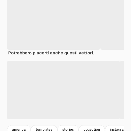
Potrebbero piacerti anche questi vettori.
america
templates
stories
collection
instagram st