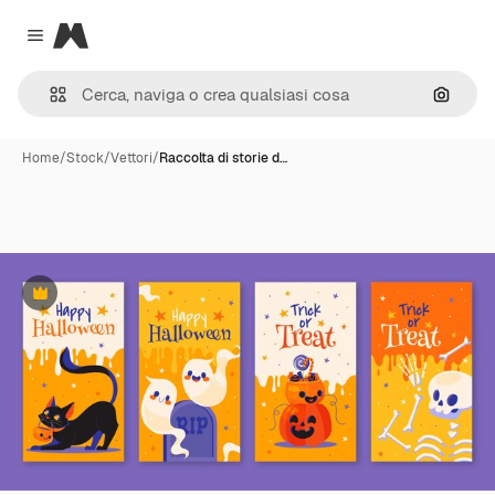
Magnific
Close menu
Cerca 
Home
/
Stock
/
Vettori
/
Raccolta di storie d…
Premium