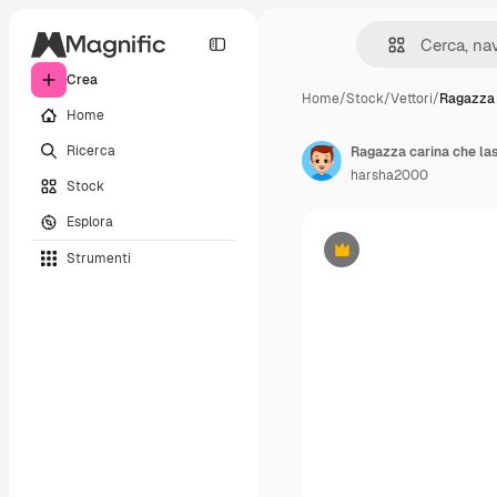
Crea
Home
/
Stock
/
Vettori
/
Ragazza 
Home
Ricerca
Ragazza carina che las
harsha2000
Stock
Esplora
Strumenti
Premium