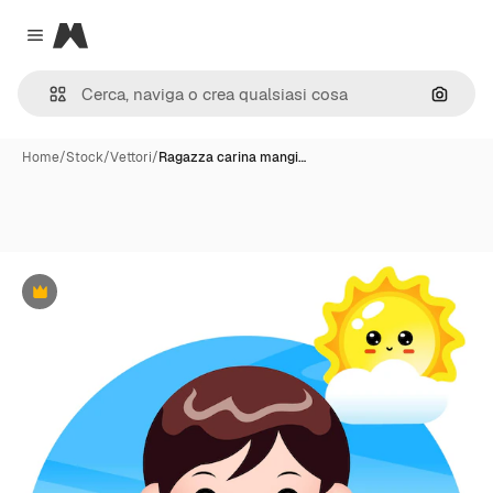
Magnific
Close menu
Cerca 
Home
/
Stock
/
Vettori
/
Ragazza carina mangi…
Premium