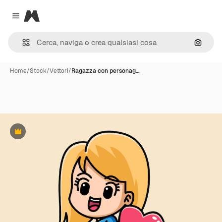
Magnific
Close menu
Cerca 
Home
/
Stock
/
Vettori
/
Ragazza con personag…
Premium