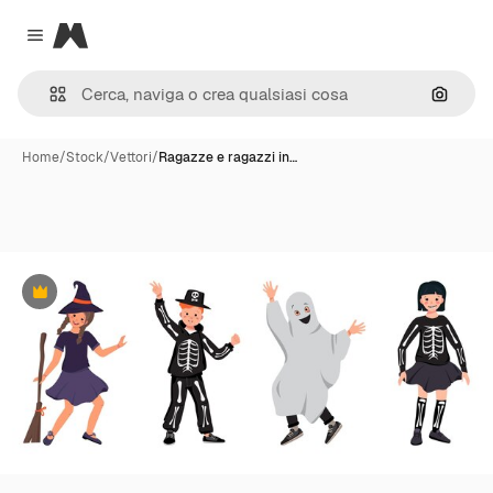
Magnific
Close menu
Cerca 
Home
/
Stock
/
Vettori
/
Ragazze e ragazzi in…
Premium