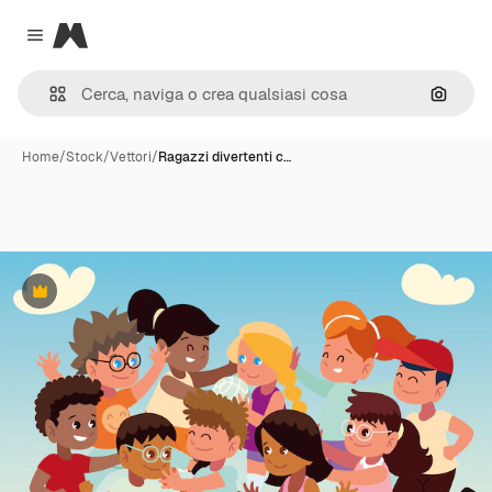
Magnific
Close menu
Cerca 
Home
/
Stock
/
Vettori
/
Ragazzi divertenti c…
Premium