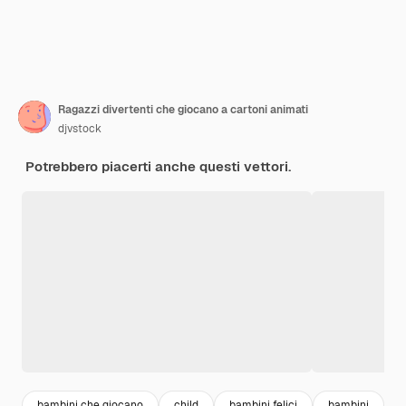
Ragazzi divertenti che giocano a cartoni animati
djvstock
Potrebbero piacerti anche questi vettori.
bambini che giocano
child
bambini felici
bambini
i