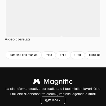
Video correlati
Premium
Premium
Premium
Premium
bambino che mangia
fries
child
fritto
bambino car
La piattaforma creativa per realizzare i tuoi migliori lavori. Oltre
1 milione di abbonati tra creativi, imprese, agenzie e studi.
Italiano