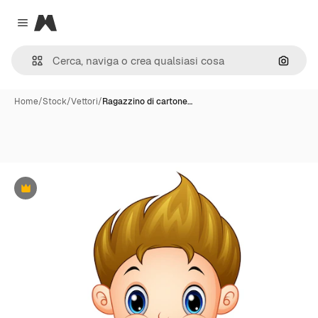
Magnific
Close menu
Cerca 
Home
/
Stock
/
Vettori
/
Ragazzino di cartone…
Premium