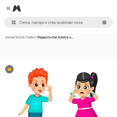
Magnific
Close menu
Cerca 
Home
/
Stock
/
Vettori
/
Ragazzo che mostra u…
Premium