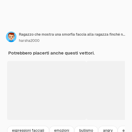
Ragazzo che mostra una smorfia faccia alla ragazza finché non piange. Isolato
harsha2000
Potrebbero piacerti anche questi vettori.
espressioni facciali
emozioni
bullismo
angry
espre