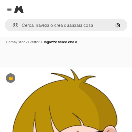
Magnific
Close menu
Cerca 
Home
/
Stock
/
Vettori
/
Ragazzo felice che a…
Premium