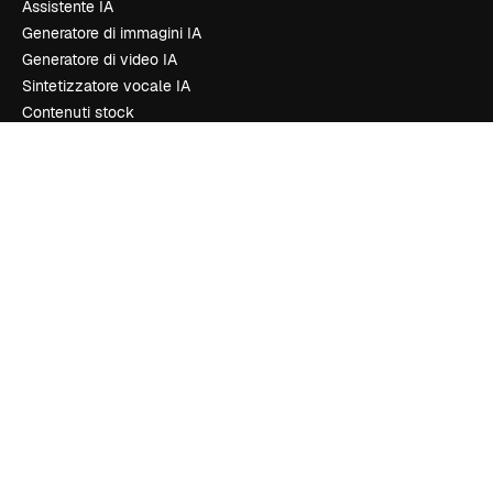
Assistente IA
Generatore di immagini IA
Generatore di video IA
Sintetizzatore vocale IA
Contenuti stock
MCP per Claude/ChatGPT
New
Agenti
New
API
App mobile
Tutti gli strumenti Magnific
Inizia
Academy
Documentazione
Assistenza
Termini e condizioni
Politica sulla privacy
Originali
New
Politica dei cookie