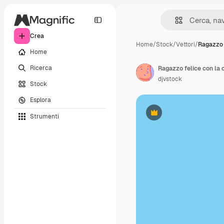
Crea
Home
/
Stock
/
Vettori
/
Ragazzo f
Home
Ricerca
Ragazzo felice con la c
djvstock
Stock
Esplora
Strumenti
Premium