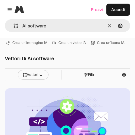
Magnific
Prezzi
Accedi
Close menu
Cancella
Cerca 
Crea un'immagine IA
Crea un video IA
Crea un'icona IA
Vettori Di Ai software
Vettori
Filtri