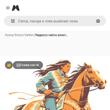
Magnific
Close menu
Cerca 
Home
/
Stock
/
Vettori
/
Ragazzo nativo ameri…
Creata con IA
Premium