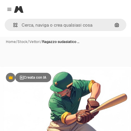
Magnific
Close menu
Cerca 
Home
/
Stock
/
Vettori
/
Ragazzo sudasiatico …
Creata con IA
Premium