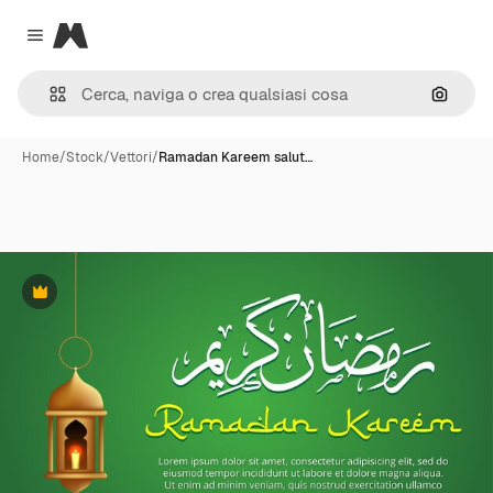
Magnific
Close menu
Cerca 
Home
/
Stock
/
Vettori
/
Ramadan Kareem salut…
Premium