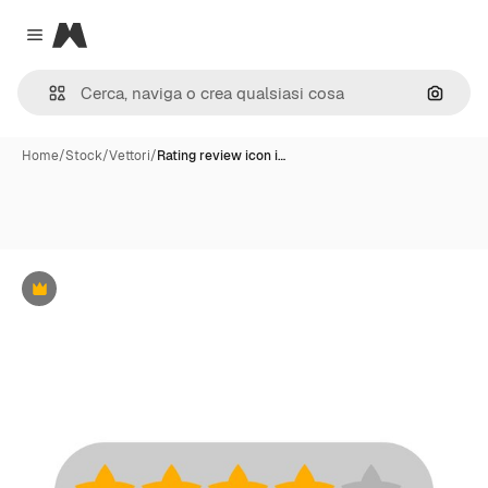
Magnific
Close menu
Cerca 
Home
/
Stock
/
Vettori
/
Rating review icon i…
Premium