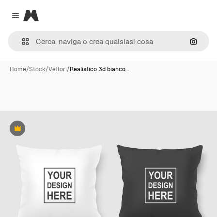
Magnific
Close menu
Cerca 
Home
/
Stock
/
Vettori
/
Realistico 3d bianco…
Premium