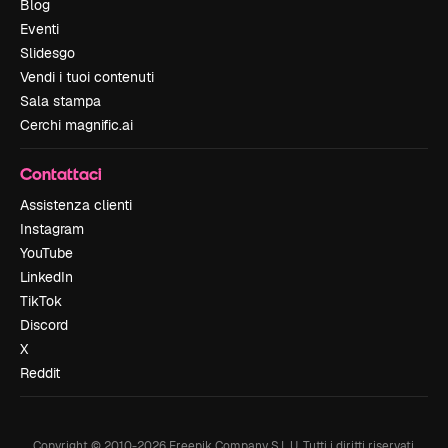
Blog
Eventi
Slidesgo
Vendi i tuoi contenuti
Sala stampa
Cerchi magnific.ai
Contattaci
Assistenza clienti
Instagram
YouTube
LinkedIn
TikTok
Discord
X
Reddit
Copyright © 2010-
2026
Freepik Company S.L.U.
Tutti i diritti riservati
.