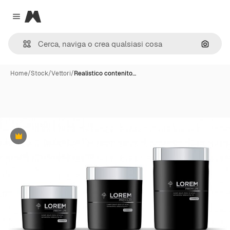
Magnific
Close menu
Cerca 
Home
/
Stock
/
Vettori
/
Realistico contenito…
Premium