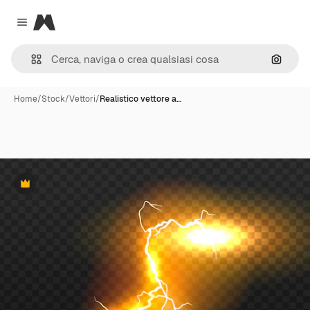
Magnific
Close menu
Cerca 
Home
/
Stock
/
Vettori
/
Realistico vettore a…
Premium