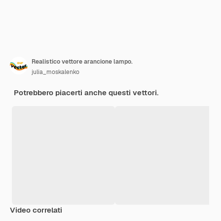
Realistico vettore arancione lampo.
julia_moskalenko
Potrebbero piacerti anche questi vettori.
Video correlati
Premium
Premium
Generato dall'IA
Premium
Premium