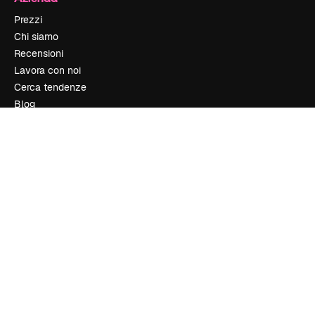
Prezzi
Chi siamo
Recensioni
Lavora con noi
Cerca tendenze
Blog
Eventi
Slidesgo
Vendi i tuoi contenuti
Sala stampa
Cerchi magnific.ai
Contattaci
Assistenza clienti
Instagram
YouTube
LinkedIn
TikTok