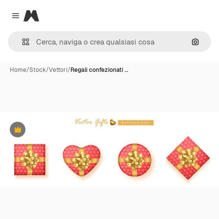
Magnific
Close menu
Cerca 
Home
/
Stock
/
Vettori
/
Regali confezionati …
Premium