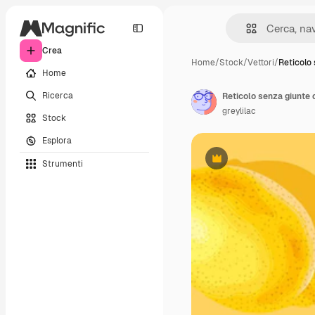
Crea
Home
/
Stock
/
Vettori
/
Reticolo
Home
Ricerca
Reticolo senza giunte c
greylilac
Stock
Esplora
Strumenti
Premium