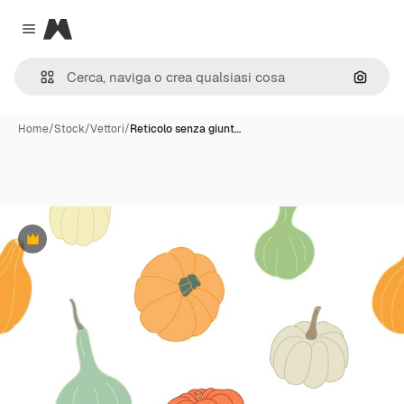
Magnific
Close menu
Cerca 
Home
/
Stock
/
Vettori
/
Reticolo senza giunt…
Premium