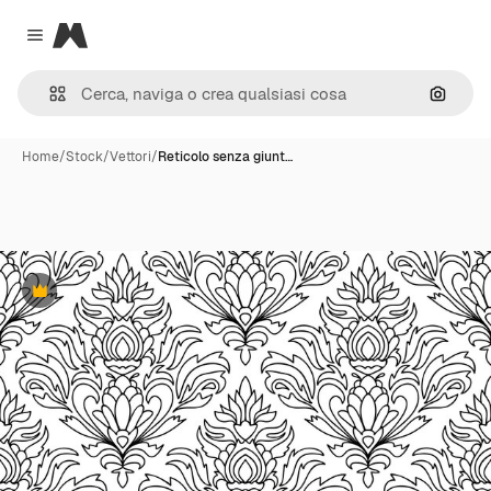
Magnific
Close menu
Cerca 
Home
/
Stock
/
Vettori
/
Reticolo senza giunt…
Premium