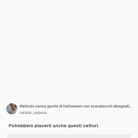
Reticolo senza giunte di Halloween con scarabocchi disegnati a mano per pagine da colorare, carta da imballaggio, carta da parati
natalie_osipova
Potrebbero piacerti anche questi vettori.