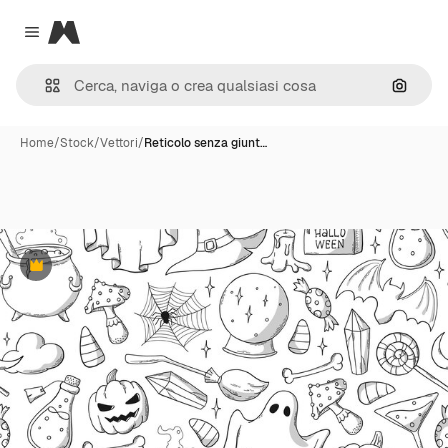
Magnific
Close menu
Cerca 
Home
/
Stock
/
Vettori
/
Reticolo senza giunt…
Premium