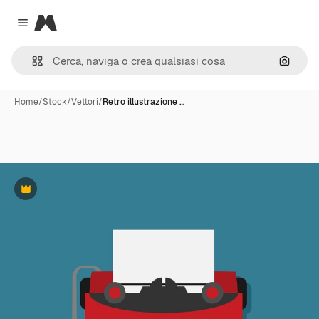
Magnific
Close menu
Cerca 
Home
/
Stock
/
Vettori
/
Retro illustrazione …
Premium