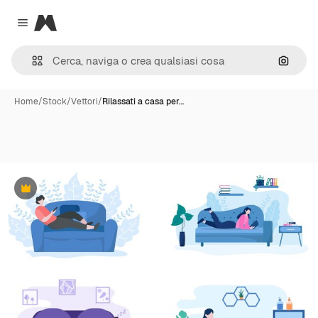
Magnific
Close menu
Cerca 
Home
/
Stock
/
Vettori
/
Rilassati a casa per…
Premium