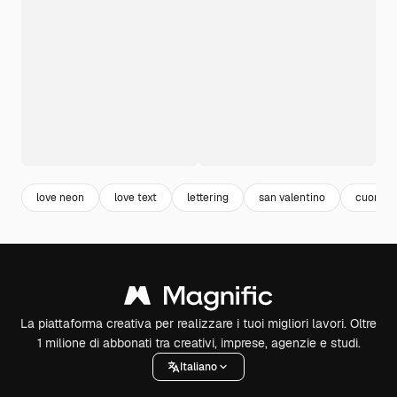
love neon
love text
lettering
san valentino
cuori sf
La piattaforma creativa per realizzare i tuoi migliori lavori. Oltre
1 milione di abbonati tra creativi, imprese, agenzie e studi.
Italiano