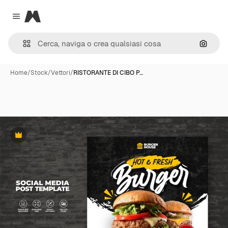
Magnific
Close menu
Cerca 
Home
/
Stock
/
Vettori
/
RISTORANTE DI CIBO P…
Premium