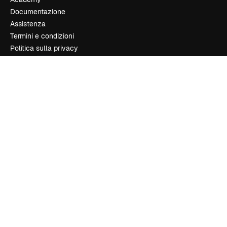
Documentazione
Assistenza
Termini e condizioni
Politica sulla privacy
Originali
New
Politica dei cookie
Centro di fiducia
Affiliati
Aziende
Azienda
Prezzi
Chi siamo
Recensioni
Lavora con noi
Cerca tendenze
Blog
Eventi