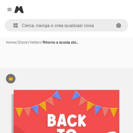
Magnific
Close menu
Cerca 
Home
/
Stock
/
Vettori
/
Ritorno a scuola sto…
Premium