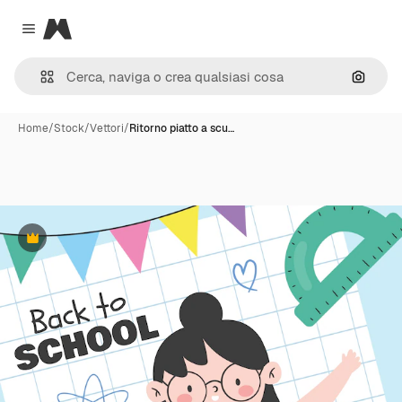
Magnific
Close menu
Cerca 
Home
/
Stock
/
Vettori
/
Ritorno piatto a scu…
Premium