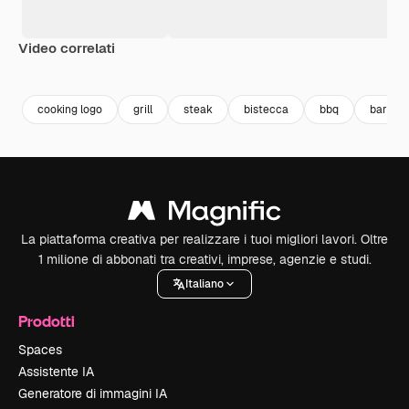
Video correlati
Premium
Premium
Premium
Premium
cooking logo
grill
steak
bistecca
bbq
barbec
La piattaforma creativa per realizzare i tuoi migliori lavori. Oltre
1 milione di abbonati tra creativi, imprese, agenzie e studi.
Italiano
Prodotti
Spaces
Assistente IA
Generatore di immagini IA