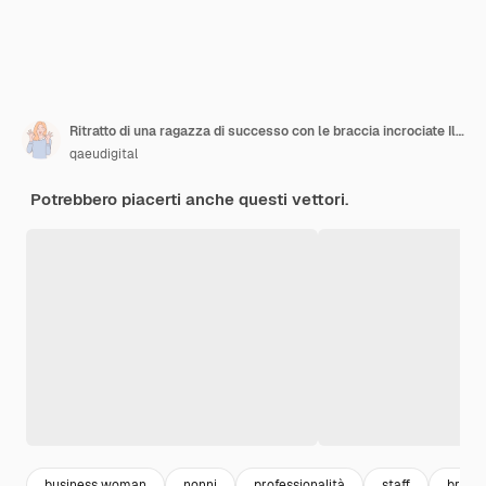
Ritratto di una ragazza di successo con le braccia incrociate Illustrazione di design vettoriale in stile disegnato a mano
qaeudigital
Potrebbero piacerti anche questi vettori.
business woman
nonni
professionalità
staff
bracc