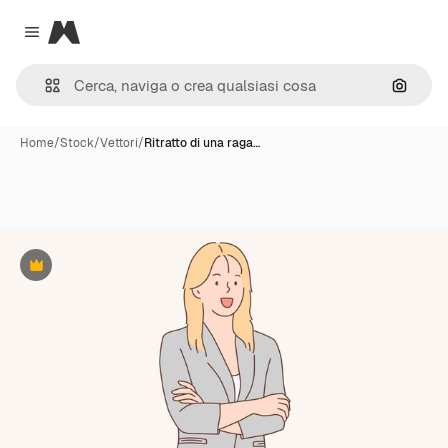
Magnific
Close menu
Cerca 
Home
/
Stock
/
Vettori
/
Ritratto di una raga…
Premium