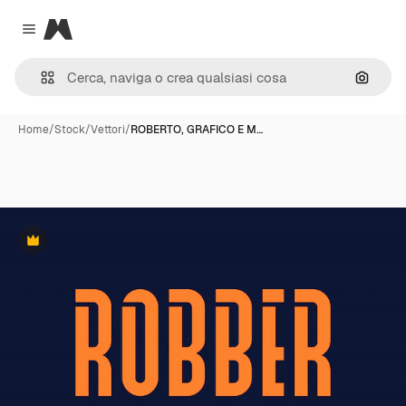
Magnific
Close menu
Cerca 
Home
/
Stock
/
Vettori
/
ROBERTO, GRAFICO E M…
Premium