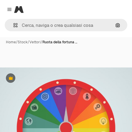
Magnific
Close menu
Cerca 
Home
/
Stock
/
Vettori
/
Ruota della fortuna …
Premium