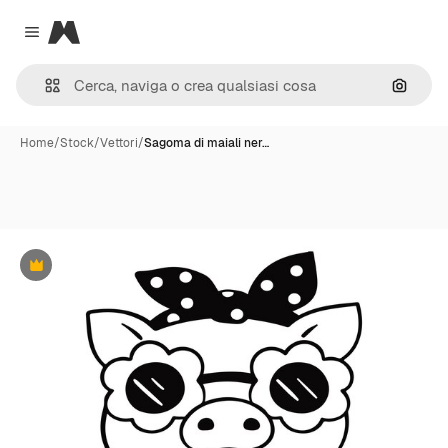
Magnific
Close menu
Cerca 
Home
/
Stock
/
Vettori
/
Sagoma di maiali ner…
Premium