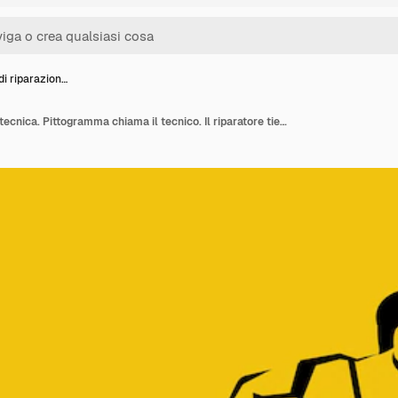
i riparazion…
Sagoma di riparazione tecnica. Pittogramma chiama il tecnico. Il riparatore tiene la chiave inglese e la cassetta degli attrezzi in mano. Design piatto illustrazione vettoriale. Isolato su sfondo. Servizio clienti lavoratore.