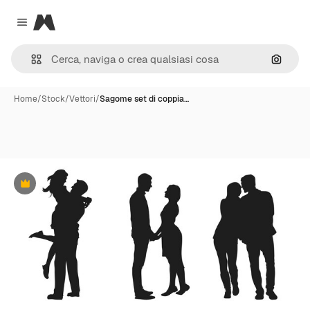
Magnific
Close menu
Cerca 
Home
/
Stock
/
Vettori
/
Sagome set di coppia…
Premium