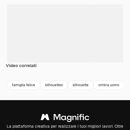
Video correlati
Premium
Premium
Generato dall'IA
Premium
Premium
famiglia felice
silhouettes
silhouette
ombra uomo
La piattaforma creativa per realizzare i tuoi migliori lavori. Oltre