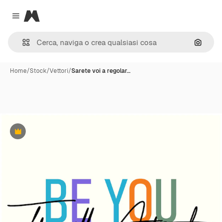
Magnific
Close menu
Cerca 
Home
/
Stock
/
Vettori
/
Sarete voi a regolar…
Premium