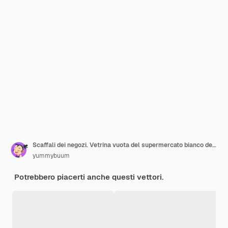
Scaffali dei negozi. Vetrina vuota del supermercato bianco dell'esposizione dello scaffale di vendita al dettaglio della scaffalatura degli scaffali senza cuciture isolata
yummybuum
Potrebbero piacerti anche questi vettori.