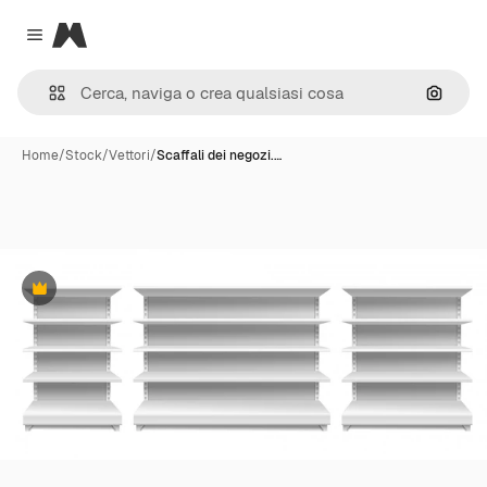
Magnific
Close menu
Cerca 
Home
/
Stock
/
Vettori
/
Scaffali dei negozi.…
Premium