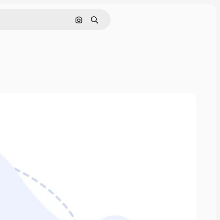
Cerca per immagine
Ricerca