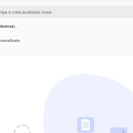
illustrazi…
 concettuale