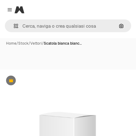
Magnific
Close menu
Cerca 
Home
/
Stock
/
Vettori
/
Scatola bianca bianc…
Premium