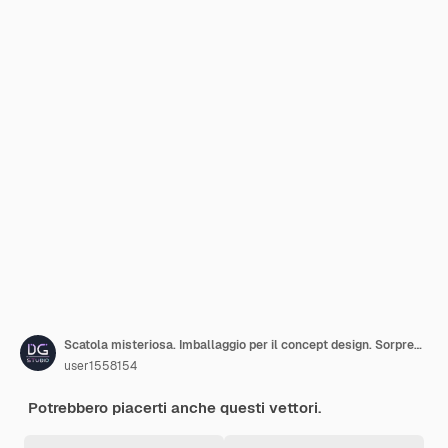
Scatola misteriosa. Imballaggio per il concept design. Sorpresa presente. Progettazione del pacchetto. Simbolo di aiuto. Icona al neon. Illustrazione di riserva di vettore.
user1558154
Potrebbero piacerti anche questi vettori.