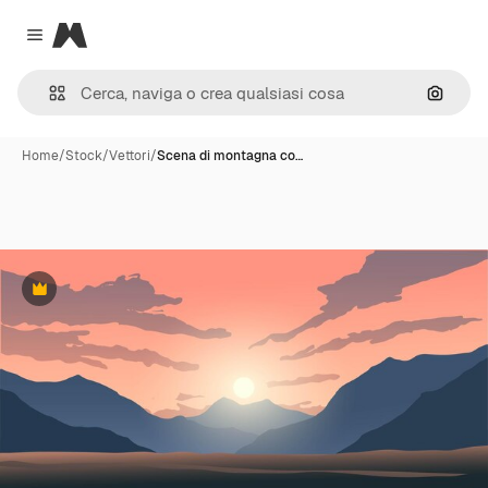
Magnific
Close menu
Cerca 
Home
/
Stock
/
Vettori
/
Scena di montagna co…
Premium