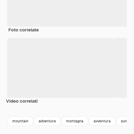
Foto correlate
Video correlati
Premium
Premium
Generato da
mountain
adventure
montagna
avventura
sunset