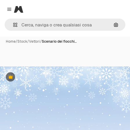
Magnific
Close menu
Cerca 
Home
/
Stock
/
Vettori
/
Scenario dei fiocchi…
Premium