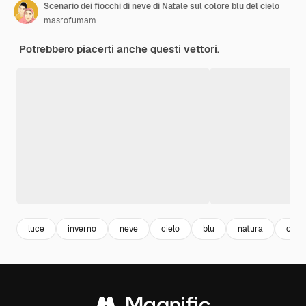
Scenario dei fiocchi di neve di Natale sul colore blu del cielo
masrofumam
Potrebbero piacerti anche questi vettori.
luce
inverno
neve
cielo
blu
natura
colo